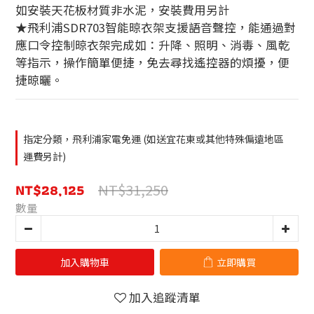
如安裝天花板材質非水泥，安裝費用另計
★飛利浦SDR703智能晾衣架支援語音聲控，能通過對
應口令控制晾衣架完成如：升降、照明、消毒、風乾
等指示，操作簡單便捷，免去尋找遙控器的煩擾，便
捷晾曬。
指定分類，飛利浦家電免運 (如送宜花東或其他特殊偏遠地區
運費另計)
NT$28,125
NT$31,250
數量
加入購物車
立即購買
加入追蹤清單