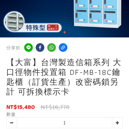
分享到
【大富】台灣製造信箱系列 大
口徑物件投置箱 DF-MB-18C鑰
匙櫃（訂貨生產）改密碼鎖另
計 可拆換標示卡
NT$15,480
NT$16,770
數量