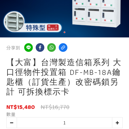
分享到
【大富】台灣製造信箱系列 大
口徑物件投置箱 DF-MB-18A鑰
匙櫃（訂貨生產）改密碼鎖另
計 可拆換標示卡
NT$15,480
NT$16,770
數量