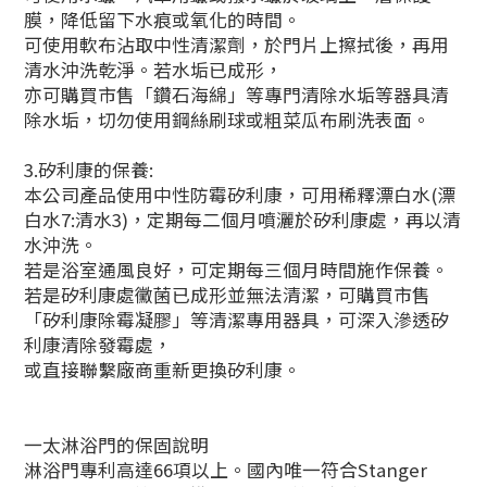
膜，降低留下水痕或氧化的時間。
可使用軟布沾取中性清潔劑，於門片上擦拭後，再用
清水沖洗乾淨。若水垢已成形，
亦可購買市售「鑽石海綿」等專門清除水垢等器具清
除水垢，切勿使用鋼絲刷球或粗菜瓜布刷洗表面。
3.矽利康的保養:
本公司產品使用中性防霉矽利康，可用稀釋漂白水(漂
白水7:清水3)，定期每二個月噴灑於矽利康處，再以清
水沖洗。
若是浴室通風良好，可定期每三個月時間施作保養。
若是矽利康處黴菌已成形並無法清潔，可購買市售
「矽利康除霉凝膠」等清潔專用器具，可深入滲透矽
利康清除發霉處，
或直接聯繫廠商重新更換矽利康。
一太淋浴門的保固說明
淋浴門專利高達66項以上。國內唯一符合Stanger