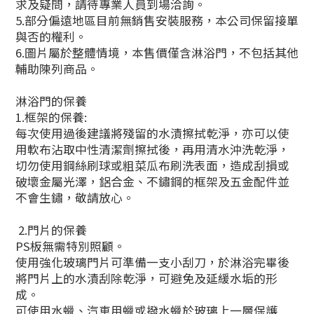
求及疑問，請待專業人員到場洽詢。
5.部分偏遠地區目前無銷售安裝服務，本公司保留接單
與否的權利。
6.圖片屬於整體情境，本售價僅含淋浴門，不包括其他
輔助陳列商品。
淋浴門的保養
1.框架的保養:
每次使用過後建議將殘留的水漬擦拭乾淨，亦可以使
用軟布沾取中性清潔劑擦拭後，再用清水沖洗乾淨，
切勿使用鋼絲刷球或粗菜瓜布刷洗表面，造成刮損或
破壞金屬光澤，鋁合金、不鏽鋼的框架及五金配件並
不會生鏽，敬請放心。
2.門片的保養
PS板無需特別照顧。
使用強化玻璃門片可準備一支小刮刀，於淋浴完畢後
將門片上的水漬刮除乾淨，可避免及延緩水垢的形
成。
可使用水蠟、汽車用蠟或撥水蠟於玻璃上一層保護