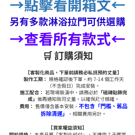
→點擊看開箱文←
另有多款淋浴拉門可供選購
→查看所有款式←
🛒 訂購須知
【客製化商品，下單前請務必私訊預約丈量】
製作工期：
規格確認後下單，約 7-14 個工作天
（不含假日）完成安裝。
施工配合：
若現場裝潢中，請務必於
「磁磚貼飾完
成」
後再通知我司丈量，以確保尺寸精確。
不包含「門檻、舊品
費用：
售價僅含基本安裝，
拆除清運」
，相關費用另計。
【買家權益須知】
關於退換：
本產品屬「客製化給付」，不適用 7 天鑑賞