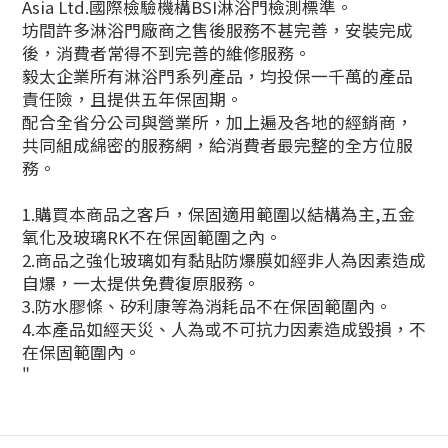
Asia Ltd.國際檢驗機構BSI淋浴門檢測標準。
坊間許多淋浴門廠商之售後服務不甚完善，安裝完成
後，消費者常得不到完善的維修服務。
毅太企業所有淋浴門系列產品，均投保一千萬的產品
責任險，且提供五年保固期。
配合全省分公司與營業所，加上遍及各地的經銷商，
共同組成綿密的服務網，給消費者最完整的全方位服
務。
1.購買本商品之客戶，保固適用範圍以結構為主,五金
氧化及玻璃RK不在保固範圍之內。
2.商品之強化玻璃如有黏貼防爆膜如經非人為因素造成
自爆，一太提供免費復原服務。
3.防水膠條、矽利康等為消耗品不在保固範圍內。
4.本產品如經天災、人為或不可抗力因素造成毀損，不
在保固範圍內。
"
立即購買