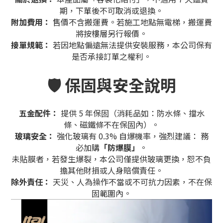
期，下單後不可取消或退換。
附加費用：
售價不含搬運費。若施工地點無電梯，搬運費
將按樓層另行報價。
接單規範：
若因地點偏遠無法提供安裝服務，本公司保有
是否承接訂單之權利。
🛡️ 保固與安全說明
五金配件：
提供 5 年保固（消耗品如：防水條、擋水
條、磁鐵條不在保固內）。
玻璃安全：
強化玻璃有 0.3% 自爆機率，強烈建議： 務
必加購
「防爆膜」
。
未貼膜者，若發生爆裂，本公司僅提供玻璃更換，恕不負
擔其他財損或人身賠償責任。
除外責任：
天災、人為操作不當或不可抗力因素，不在保
固範圍內。