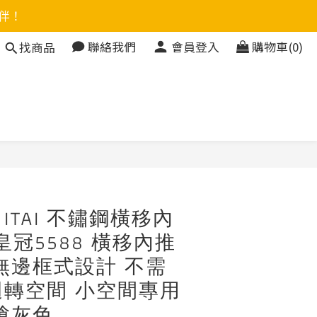
伴！
聯絡我們
會員登入
購物車(0)
找商品
立即購買
ITAI 不鏽鋼橫移內
皇冠5588 橫移內推
無邊框式設計 不需
轉空間 小空間專用
槍灰色