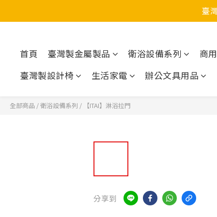
臺
首頁
臺灣製金屬製品
衛浴設備系列
商
臺灣製設計椅
生活家電
辦公文具用品
全部商品
/
衛浴設備系列
/
【ITAI】淋浴拉門
分享到