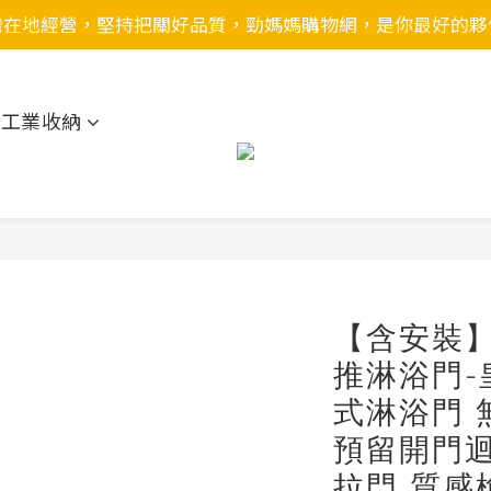
灣在地經營，堅持把關好品質，勁媽媽購物網，是你最好的夥
用工業收納
【含安裝】
推淋浴門-
式淋浴門 
預留開門迴
拉門 質感