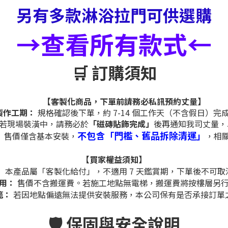
另有多款淋浴拉門可供選購
→查看所有款式←
🛒 訂購須知
【客製化商品，下單前請務必私訊預約丈量】
製作工期：
規格確認後下單，約 7-14 個工作天（不含假日）完
若現場裝潢中，請務必於
「磁磚貼飾完成」
後再通知我司丈量，
不包含「門檻、舊品拆除清運」
：
售價僅含基本安裝，
，相
【買家權益須知】
：
本產品屬「客製化給付」，不適用 7 天鑑賞期，下單後不可取
費用：
售價不含搬運費。若施工地點無電梯，搬運費將按樓層另
範：
若因地點偏遠無法提供安裝服務，本公司保有是否承接訂單
🛡️ 保固與安全說明