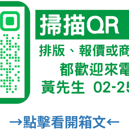
→點擊看開箱文←