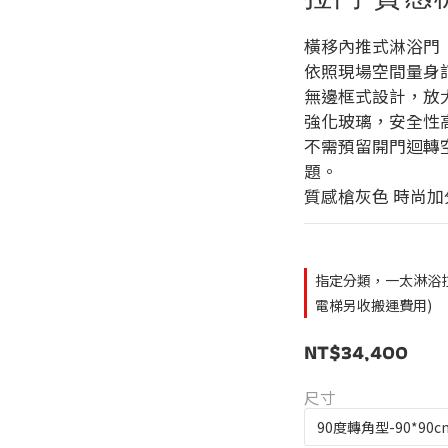
橫移內推式淋浴門
依照現場空間量身
無邊框式設計，放
強化玻璃，安全性
不需預留開門迴轉
題。
質感槍灰色 時尚加
指定分類，一太淋浴
電梯另收搬運費用)
NT$34,400
尺寸