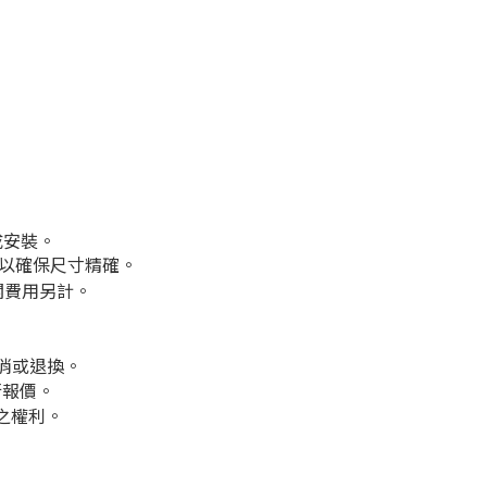
成安裝。
以確保尺寸精確。
關費用另計。
消或退換。
行報價。
之權利。