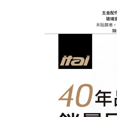
五金配
玻璃
未貼膜者，
除