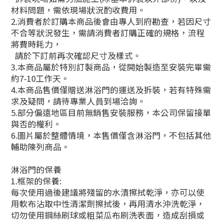
材料問題，需依現場狀況酌收費用。
2.消費者於訂購本商品後會由專人到府勘查，若因尺寸
不合等狀況發生，需請消費者訂購正確的規格，流程
將費時耗力，
請於下訂前再次確認尺寸及樣式。
3.本商品屬於特別訂製商品，從開始製造至安裝完畢需
約7-10工作天。
4.本商品售價僅贈送淋浴門的運送及拆裝，若有特殊需
求及疑問，請待專業人員到場洽詢。
5.部分偏遠地區目前無銷售安裝服務，本公司保留接單
與否的權利。
6.圖片屬於整體情境，本售價僅含淋浴門，不包括其他
輔助陳列商品。
淋浴門的保養
1.框架的保養:
每次使用過後建議將殘留的水漬擦拭乾淨，亦可以使
用軟布沾取中性清潔劑擦拭後，再用清水沖洗乾淨，
切勿使用鋼絲刷球或粗菜瓜布刷洗表面，造成刮損或