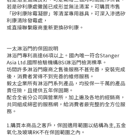
若是矽利康處黴菌已成形並無法清潔，可購買市售
「矽利康除霉凝膠」等清潔專用器具，可深入滲透矽
利康清除發霉處，
或直接聯繫廠商重新更換矽利康。
一太淋浴門的保固說明
淋浴門專利高達66項以上。國內唯一符合Stanger
Asia Ltd.國際檢驗機構BSI淋浴門檢測標準。
坊間許多淋浴門廠商之售後服務不甚完善，安裝完成
後，消費者常得不到完善的維修服務。
毅太企業所有淋浴門系列產品，均投保一千萬的產品
責任險，且提供五年保固期。
配合全省分公司與營業所，加上遍及各地的經銷商，
共同組成綿密的服務網，給消費者最完整的全方位服
務。
1.購買本商品之客戶，保固適用範圍以結構為主,五金
立即購買
氧化及玻璃RK不在保固範圍之內。