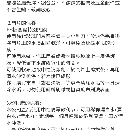
破壞金屬光澤，鋁合金、不鏽鋼的框架及五金配件並
不會生鏽，敬請放心。
2.門片的保養
PS板無需特別照顧。
使用強化玻璃門片可準備一支小刮刀，於淋浴完畢後
將門片上的水漬刮除乾淨，可避免及延緩水垢的形
成。
可使用水蠟、汽車用蠟或撥水蠟於玻璃上一層保護
膜，降低留下水痕或氧化的時間。
可使用軟布沾取中性清潔劑，於門片上擦拭後，再用
清水沖洗乾淨。若水垢已成形，
亦可購買市售「鑽石海綿」等專門清除水垢等器具清
除水垢，切勿使用鋼絲刷球或粗菜瓜布刷洗表面。
3.矽利康的保養:
本公司產品使用中性防霉矽利康，可用稀釋漂白水(漂
白水7:清水3)，定期每二個月噴灑於矽利康處，再以清
水沖洗。
若是浴室通風良好，可定期每三個月時間施作保養。