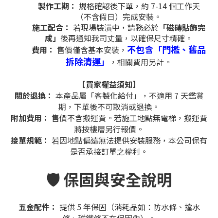
製作工期：
規格確認後下單，約 7-14 個工作天
（不含假日）完成安裝。
施工配合：
若現場裝潢中，請務必於
「磁磚貼飾完
成」
後再通知我司丈量，以確保尺寸精確。
不包含「門檻、舊品
費用：
售價僅含基本安裝，
拆除清運」
，相關費用另計。
【買家權益須知】
關於退換：
本產品屬「客製化給付」，不適用 7 天鑑賞
期，下單後不可取消或退換。
附加費用：
售價不含搬運費。若施工地點無電梯，搬運費
將按樓層另行報價。
接單規範：
若因地點偏遠無法提供安裝服務，本公司保有
是否承接訂單之權利。
🛡️ 保固與安全說明
五金配件：
提供 5 年保固（消耗品如：防水條、擋水
條、磁鐵條不在保固內）。