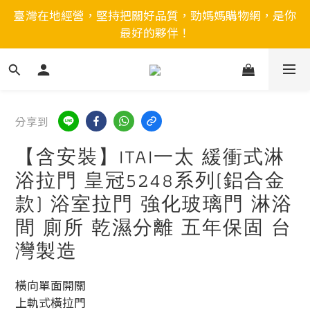
臺灣在地經營，堅持把關好品質，勁媽媽購物網，是你
最好的夥伴！
分享到
【含安裝】ITAI一太 緩衝式淋
浴拉門 皇冠5248系列(鋁合金
款) 浴室拉門 強化玻璃門 淋浴
間 廁所 乾濕分離 五年保固 台
灣製造
橫向單面開關
上軌式橫拉門