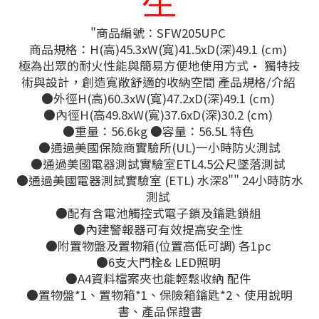
生
"商品編號：SFW205UPC
商品規格：H(高)45.3xW(寬)41.5xD(深)49.1 (cm)
極為出眾的耐火性能與簡易方便地使用方式· 獨特技
術與設計，創造寬敞舒適的收納空間 產品規格/介紹
●外徑H(高)60.3xW(寬)47.2xD(深)49.1 (cm)
●內徑H(高49.8xW(寬)37.6xD(深)30.2 (cm)
●重量：56.6kg ●容量：56.5L 特色
●通過美國保險商實驗所(UL)一小時防火測試
●通過美國電器測試實驗室ETL4.5公尺墜落測試
●通過美國電器測試實驗室 (ETL) 水深8"" 24小時防水
測試
●配有含電池觸控式電子鎖及鑰匙鎖組
●內建警報器可有效提高安全性
●附置物盤及置物箱(位置高低可調) 各1pc
●6支大門栓& LED照明
●A4資料檔案夾也能輕鬆收納 配件
●置物盤*1、置物箱*1、保險箱鑰匙*2、使用說明
書、產品保證書