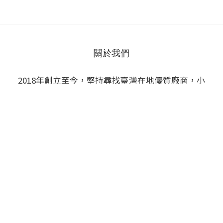
關於我們
立即購買
2018年創立至今，堅持尋找臺灣在地優質廠商，小
心翼翼的把關品質，讓您買得開心用得安心。
顧客服務
購物須知
條款與細則
隱私政策
退換貨政策
聯絡我們